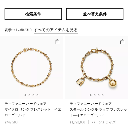
ホーム
デザイナー ジュエリー
検索条件
並べ替え条件
すべてのアイテムを見る
表示中
1
-
60
/
310
ティファニー ハードウェア
ティファニー ハードウェア
マイクロ リンク ブレスレット—イエ
スモール シングル ラップ ブレスレッ
ローゴールド
ト—イエローゴールド
¥742,500
¥1,793,000
パーソナライズ