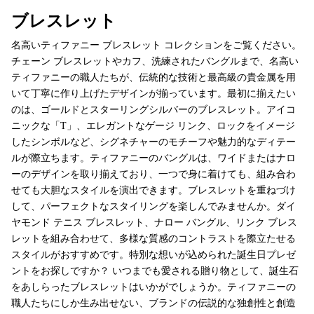
ブレスレット
名高いティファニー ブレスレット コレクションをご覧ください。
チェーン ブレスレットやカフ、洗練されたバングルまで、名高い
ティファニーの職人たちが、伝統的な技術と最高級の貴金属を用
いて丁寧に作り上げたデザインが揃っています。最初に揃えたい
のは、ゴールドとスターリングシルバーのブレスレット。アイコ
ニックな「T」、エレガントなゲージ リンク、ロックをイメージ
したシンボルなど、シグネチャーのモチーフや魅力的なディテー
ルが際立ちます。ティファニーのバングルは、ワイドまたはナロ
ーのデザインを取り揃えており、一つで身に着けても、組み合わ
せても大胆なスタイルを演出できます。ブレスレットを重ねづけ
して、パーフェクトなスタイリングを楽しんでみませんか。ダイ
ヤモンド テニス ブレスレット、ナロー バングル、リンク ブレス
レットを組み合わせて、多様な質感のコントラストを際立たせる
スタイルがおすすめです。特別な想いが込められた誕生日プレゼ
ントをお探しですか？ いつまでも愛される贈り物として、誕生石
をあしらったブレスレットはいかがでしょうか。ティファニーの
職人たちにしか生み出せない、ブランドの伝説的な独創性と創造