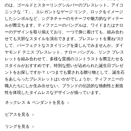
のは、ゴールドとスターリングシルバーのブレスレット。アイコ
ニックな「T」、エレガントなゲージ リンク、ロックをイメージ
したシンボルなど、シグネチャーのモチーフや魅力的なディテー
ルが際立ちます。ティファニーのバングルは、ワイドまたはナロ
ーのデザインを取り揃えており、一つで身に着けても、組み合わ
せても大胆なスタイルを演出できます。ブレスレットを重ねづけ
して、パーフェクトなスタイリングを楽しんでみませんか。ダイ
ヤモンド テニス ブレスレット、ナロー バングル、リンク ブレス
レットを組み合わせて、多様な質感のコントラストを際立たせる
スタイルがおすすめです。特別な想いが込められた誕生日プレゼ
ントをお探しですか？ いつまでも愛される贈り物として、誕生石
をあしらったブレスレットはいかがでしょうか。ティファニーの
職人たちにしか生み出せない、ブランドの伝説的な独創性と創造
性を体現したタイムレスなデザインが揃っています。
ネックレス ＆ ペンダントを見る
ピアスを見る
リングを見る