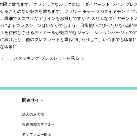
大限に放ちます。クラシックなルックには、ダイヤモンド ライン ブレ
褪せることのない魅力を放ちます。フラワー モチーフのダイヤモンド 
す。繊細でミニマルなデザインをお探しですか？ スリムなダイヤモンド
ィによるコレクションはいかがでしょう。日常使いにぴったりな伝説的
イルを彷彿とさせるディテールが魅力的なジャン・シュランバージェの
身に着けたり、他のブレスレットと重ねづけたりして、いつまでも印象に
スな印象に。
る
スタッキング ブレスレットを見る
関連サイト
法人のお客様
報道機関の皆さまへ
ティファニー財団