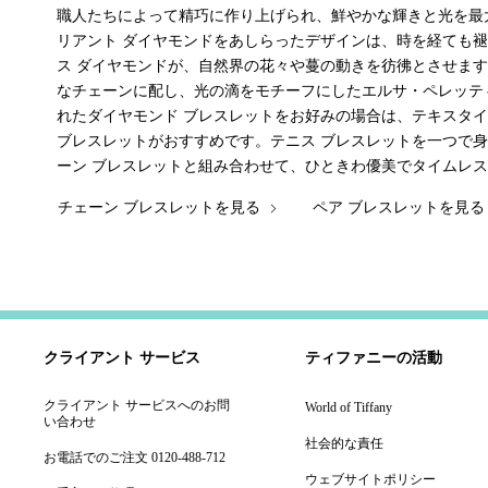
職人たちによって精巧に作り上げられ、鮮やかな輝きと光を最
リアント ダイヤモンドをあしらったデザインは、時を経ても
ス ダイヤモンドが、自然界の花々や蔓の動きを彷彿とさせま
なチェーンに配し、光の滴をモチーフにしたエルサ・ペレッテ
れたダイヤモンド ブレスレットをお好みの場合は、テキスタ
ブレスレットがおすすめです。テニス ブレスレットを一つで
ーン ブレスレットと組み合わせて、ひときわ優美でタイムレ
チェーン ブレスレットを見る
ペア ブレスレットを見
クライアント サービス
ティファニーの活動
クライアント サービスへのお問
World of Tiffany
い合わせ
社会的な責任
お電話でのご注文 0120-488-712
ウェブサイトポリシー