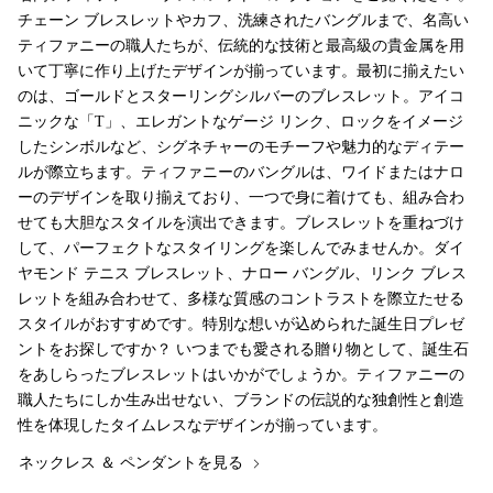
チェーン ブレスレットやカフ、洗練されたバングルまで、名高い
ティファニーの職人たちが、伝統的な技術と最高級の貴金属を用
いて丁寧に作り上げたデザインが揃っています。最初に揃えたい
のは、ゴールドとスターリングシルバーのブレスレット。アイコ
ニックな「T」、エレガントなゲージ リンク、ロックをイメージ
したシンボルなど、シグネチャーのモチーフや魅力的なディテー
ルが際立ちます。ティファニーのバングルは、ワイドまたはナロ
ーのデザインを取り揃えており、一つで身に着けても、組み合わ
せても大胆なスタイルを演出できます。ブレスレットを重ねづけ
して、パーフェクトなスタイリングを楽しんでみませんか。ダイ
ヤモンド テニス ブレスレット、ナロー バングル、リンク ブレス
レットを組み合わせて、多様な質感のコントラストを際立たせる
スタイルがおすすめです。特別な想いが込められた誕生日プレゼ
ントをお探しですか？ いつまでも愛される贈り物として、誕生石
をあしらったブレスレットはいかがでしょうか。ティファニーの
職人たちにしか生み出せない、ブランドの伝説的な独創性と創造
性を体現したタイムレスなデザインが揃っています。
ネックレス ＆ ペンダントを見る