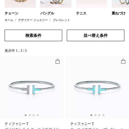
チェーン
バングル
テニス
重ねづけ
ホーム
デザイナー ジュエリー
ブレスレット
検索条件
並べ替え条件
表示中
1
-
3
/
3
ティファニー T
ティファニー T