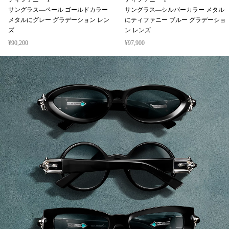
ティファニー T
ティファニー T
サングラス—ペール ゴールドカラー
サングラス—シルバーカラー メタル
メタルにグレー グラデーション レン
にティファニー ブルー グラデーショ
ズ
ン レンズ
¥90,200
¥97,900