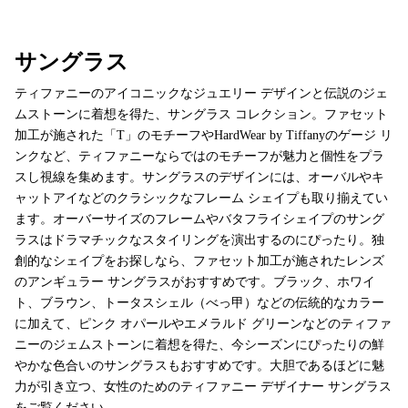
ホームページに戻る
サングラス
ティファニーのアイコニックなジュエリー デザインと伝説のジェ
ムストーンに着想を得た、サングラス コレクション。ファセット
加工が施された「T」のモチーフやHardWear by Tiffanyのゲージ リ
ンクなど、ティファニーならではのモチーフが魅力と個性をプラ
スし視線を集めます。サングラスのデザインには、オーバルやキ
ャットアイなどのクラシックなフレーム シェイプも取り揃えてい
ます。オーバーサイズのフレームやバタフライシェイプのサング
ラスはドラマチックなスタイリングを演出するのにぴったり。独
創的なシェイプをお探しなら、ファセット加工が施されたレンズ
のアンギュラー サングラスがおすすめです。ブラック、ホワイ
ト、ブラウン、トータスシェル（べっ甲）などの伝統的なカラー
に加えて、ピンク オパールやエメラルド グリーンなどのティファ
ニーのジェムストーンに着想を得た、今シーズンにぴったりの鮮
やかな色合いのサングラスもおすすめです。大胆であるほどに魅
力が引き立つ、女性のためのティファニー デザイナー サングラス