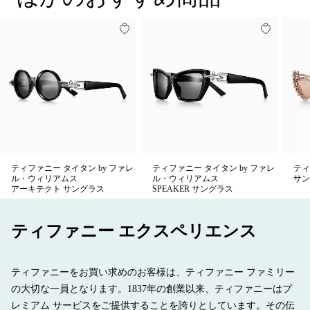
テンプルの幅 140mm
大胆なスタイルを生み出します。
100% UVカットとアンチグレア コーティング
イタリア製
商品番号:75283369
ティファニー タイタン by ファレ
ティファニー タイタン by ファレ
ティ
ル・ウィリアムス
ル・ウィリアムス
サン
アーキテクト サングラス
SPEAKER サングラス
ティファニー エクスペリエンス
ティファニーをお買い求めのお客様は、ティファニー ファミリー
の大切な一員となります。1837年の創業以来、ティファニーはプ
レミアム サービスをご提供することを誇りとしています。その伝