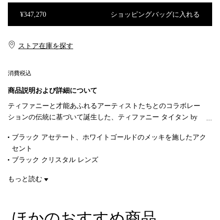
¥347,270
ショッピングバッグに入れる
ショッピングバッグに入れる
ストア在庫を探す​​
消費税込
商品説明および詳細について
ティファニーと才能あふれるアーティストたちとのコラボレー
ションの伝統に基づいて誕生した、ティファニー タイタン by
ファレル・ウィリアムス。型破りで革新的な創造性を体現した
ブラック アセテート、ホワイトゴールドのメッキを施したアク
コレクションです。槍のモチーフをアクセントに大胆なシルエ
セント
ットが際立つティファニー タイタン サングラスは、まるで身に
ブラック クリスタル レンズ
着けるアートのようなデザインが魅力を放ちます。ギリシャ神
キャットアイ レンズ
話の海神ポセイドンが持つトライデント（三叉槍）に着想を得
もっと読む
フレームはすべての顔型にフィットするようにデザインされてい
た、18K ホワイトゴールド メッキの尖ったスパイク型ロンデル
ます。
がテンプルの両側にあしらわれています。ブラックのクリスタ
レンズの幅 54mm
ル レンズとユニークなシェイプが絶妙な調和を奏でるサングラ
ほかのおすすめ商品
ブリッジの幅 19mm
スは、芸術性とデザインが見事に融合しながら、存在感を放つ