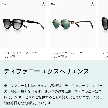
商品番号:74953549
New
New
リターン トゥ ティファニー
ティファニー ハードウェア
ティ
サングラス
サングラス
サン
ティファニー エクスペリエンス
ティファニーをお買い求めのお客様は、ティファニー ファミリー
の大切な一員となります。1837年の創業以来、ティファニーはプ
レミアム サービスをご提供することを誇りとしています。その伝
統は今日もなお継続しています。