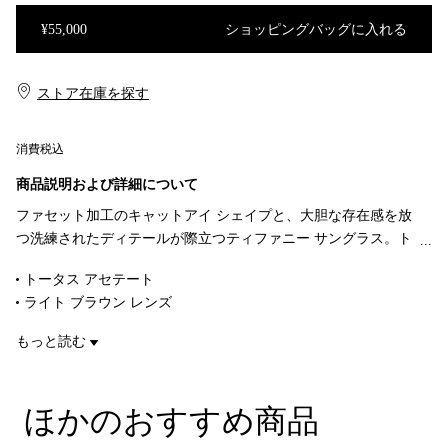
¥55,000
ショッピングバッグに入れる
ショッピングバッグに入れる
ストア在庫を探す​​
消費税込
商品説明および詳細について
ファセット加工のキャットアイ シェイプと、大胆な存在感を放
つ洗練されたディテールが際立つティファニー サングラス。ト
ータス アセテートで作り上げられ、ライト ブラウンのキャット
トータス アセテート
アイ レンズが魅力のスタイルです。
ライト ブラウン レンズ
キャットアイ レンズ
もっと読む
レンズの幅 54mm
ブリッジの幅 17mm
テンプルの幅 140mm
ほかのおすすめ商品
100% UVカットとアンチグレア コーティング
イタリア製