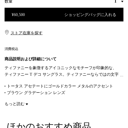
数量
¥60,500
ショッピングバッグに入れる
ショッピングバッグに入れる
ストア在庫を探す​​
消費税込
商品説明および詳細について
ティファニーを象徴するアイコニックなモチーフが印象的な、
ティファニー T デコ サングラス。ティファニーならではの文字
と、ティファニー アーカイブからのアール デコ デザインに着
トータス アセテートにゴールドカラー メタルのアクセント
想を得た、優美なテンプルのデザインが際立ちます。トータス
ブラウン グラデーション レンズ
アセテートで作り上げられたこのティファニー T サングラスに
ピロー シェイプ レンズ
は、ゴールドカラーのメタルのアクセントとブラウンのグラデ
もっと読む
レンズの幅 129mm
ーション ピロー シェイプ レンズがあしらわれています。
ブリッジの高さ 9mm
テンプルの幅 140mm
ほかのおすすめ商品
UVカットとアンチグレア コーティング