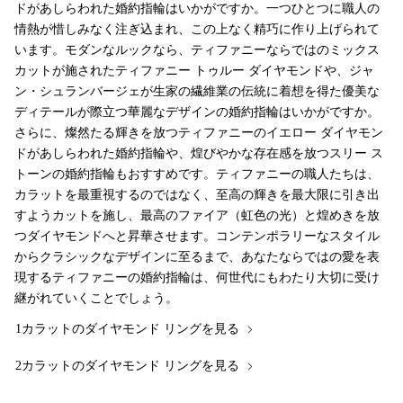
ドがあしらわれた婚約指輪はいかがですか。一つひとつに職人の
情熱が惜しみなく注ぎ込まれ、この上なく精巧に作り上げられて
います。モダンなルックなら、ティファニーならではのミックス
カットが施されたティファニー トゥルー ダイヤモンドや、ジャ
ン・シュランバージェが生家の繊維業の伝統に着想を得た優美な
ディテールが際立つ華麗なデザインの婚約指輪はいかがですか。
さらに、燦然たる輝きを放つティファニーのイエロー ダイヤモン
ドがあしらわれた婚約指輪や、煌びやかな存在感を放つスリー ス
トーンの婚約指輪もおすすめです。ティファニーの職人たちは、
カラットを最重視するのではなく、至高の輝きを最大限に引き出
すようカットを施し、最高のファイア（虹色の光）と煌めきを放
つダイヤモンドへと昇華させます。コンテンポラリーなスタイル
からクラシックなデザインに至るまで、あなたならではの愛を表
現するティファニーの婚約指輪は、何世代にもわたり大切に受け
継がれていくことでしょう。
1カラットのダイヤモンド リングを見る
2カラットのダイヤモンド リングを見る