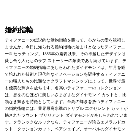
婚約指輪
ティファニーの伝説的な婚約指輪を贈って、心からの愛を祝福し
ませんか。今日に知られる婚約指輪の始まりとなったティファニ
ー® セッティング。1886年の発表以来、その卓越したデザインは
愛し合う人たちのラブ ストーリーの象徴であり続けています。テ
ィファニーの婚約指輪にあしらわれたダイヤモンドは、年月を経
て培われた技術と現代的なイノベーションを駆使するティファニ
ーの職人たちの比類なきクラフトマンシップによって、世界で最
も優美な輝きを放ちます。名高いティファニーのコレクション
は、息をのむほどに美しいさまざまなダイヤモンド カットと、比
類なき輝きを特徴としています。至高の輝きを放つティファニー
の婚約指輪には、業界最高水準のトリプル エクセレント カットが
施されたラウンド ブリリアント ダイヤモンドがあしらわれていま
す。クラシックなルックなら、ティファニーが誇るエメラルドカ
ット、クッションカット、ペアシェイプ、オーバルのダイヤモン