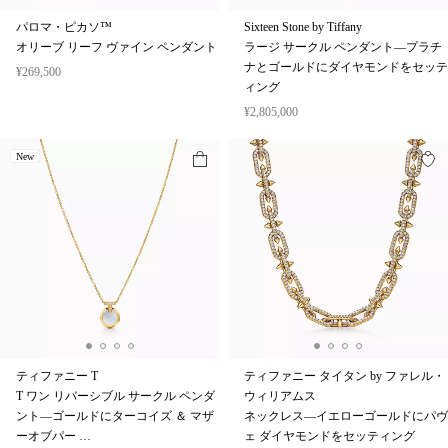
パロマ・ピカソ™
Sixteen Stone by Tiffany
オリーブ リーフ ヴァイン ペンダント
ラージ サークル ペンダント—プラチ
ナとゴールドにダイヤモンドをセッテ
¥269,500
ィング
¥2,805,000
New
ティファニー T
ティファニー タイタン by ファレル・
T ワン リバーシブル サークル ペンダ
ウィリアムス
ント—ゴールドにターコイズ ＆ マザ
ネックレス—イエローゴールドにパヴ
ーオブパー …
ェ ダイヤモンドをセッティング