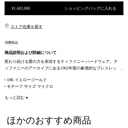
¥1,683,000
ショッピングバッグに入れる
ショッピングバッグに入れる
ストア在庫を探す​​
消費税込
商品説明および詳細について
変わり続ける愛の力を表現するティファニー ハードウェア。テ
ィファニーのアーカイブにある1962年製の象徴的なブレスレッ
トに着想を得たティファニー ハードウェアは、不朽のエネルギ
18K イエローゴールド
ーと自由な精神を体現しています。ティファニーならではのゲ
モチーフ サイズ マイクロ
ージ リンクのチェーンが大胆なこのネックレスは、一つで身に
長さ 16インチ（約 40.6cm）
着けても、ティファニー ハードウェアの他のデザインと組み合
もっと読む
快適に気軽に着けられるようデザインされています。
わせても力強い存在感を放ちます。
商品番号:73584493
ほかのおすすめ商品