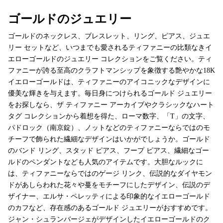
ゴールドのジュエリー
ゴールドのネックレス、ブレスレット、リング、ピアス、ジュエ
リー セットなど、いつまでも愛されるティファニーの比類なきイ
エローゴールドのジュエリー コレクションをご覧ください。ティ
ファニーが誇る至高のクラフトマンシップを象徴する艶やかな18K
イエローゴールドは、ティファニーのアイコニックなデザインに
優美な輝きを与えます。毎日身につけられるゴールド ジュエリー
をお探しなら、ザ ティファニー アーカイブやクラシックなハート
タグ コレクションから着想を得た、ローマ数字、「T」の文字、
パドロック（南京錠）、ノットなどのティファニーならではのモ
チーフで飾られた繊細なデザインはいかがでしょうか。ゴールド
のバンド リング、スタッド ピアス、フープ ピアス、繊細なゴー
ルドのペンダントなども人気のアイテムです。大胆なルックに
は、ティファニーならではのゲージ リンク、伝説的なダイヤモン
ドがあしらわれた花々や蔓をモチーフにしたデザイン、伝説のデ
ザイナー、エルサ・ペレッティによる印象的なイエローゴールド
のカフなど、存在感のあるゴールド ジュエリーがおすすめです。
ジャン・シュランバージェがデザインしたイエローゴールドのク