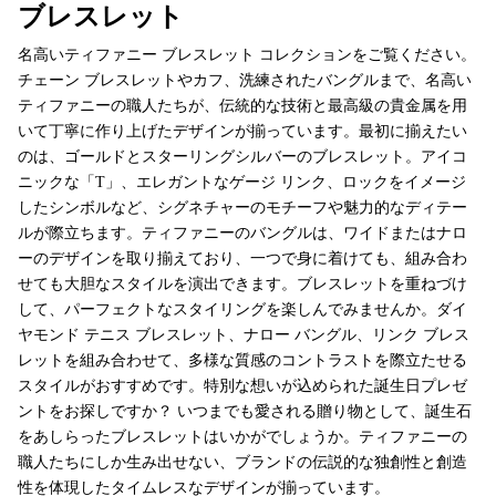
ブレスレット
名高いティファニー ブレスレット コレクションをご覧ください。
チェーン ブレスレットやカフ、洗練されたバングルまで、名高い
ティファニーの職人たちが、伝統的な技術と最高級の貴金属を用
いて丁寧に作り上げたデザインが揃っています。最初に揃えたい
のは、ゴールドとスターリングシルバーのブレスレット。アイコ
ニックな「T」、エレガントなゲージ リンク、ロックをイメージ
したシンボルなど、シグネチャーのモチーフや魅力的なディテー
ルが際立ちます。ティファニーのバングルは、ワイドまたはナロ
ーのデザインを取り揃えており、一つで身に着けても、組み合わ
せても大胆なスタイルを演出できます。ブレスレットを重ねづけ
して、パーフェクトなスタイリングを楽しんでみませんか。ダイ
ヤモンド テニス ブレスレット、ナロー バングル、リンク ブレス
レットを組み合わせて、多様な質感のコントラストを際立たせる
スタイルがおすすめです。特別な想いが込められた誕生日プレゼ
ントをお探しですか？ いつまでも愛される贈り物として、誕生石
をあしらったブレスレットはいかがでしょうか。ティファニーの
職人たちにしか生み出せない、ブランドの伝説的な独創性と創造
性を体現したタイムレスなデザインが揃っています。