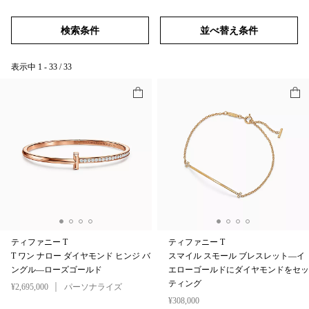
検索条件
並べ替え条件
表示中
1
-
33
/
33
ティファニー T
ティファニー T
T ワン ナロー ダイヤモンド ヒンジ バ
スマイル スモール ブレスレット—イ
ングル—ローズゴールド
エローゴールドにダイヤモンドをセッ
ティング
¥2,695,000
パーソナライズ
¥308,000