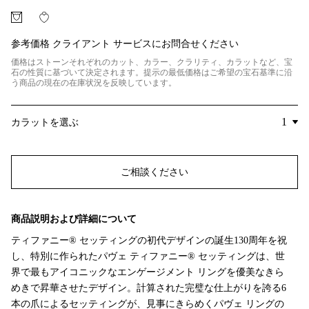
参考価格
クライアント サービスにお問合せください
価格はストーンそれぞれのカット、カラー、クラリティ、カラットなど、宝
石の性質に基づいて決定されます。提示の最低価格はご希望の宝石基準に沿
う商品の現在の在庫状況を反映しています。
カラットを選ぶ
ご相談ください
商品説明および詳細について
ティファニー® セッティングの初代デザインの誕生130周年を祝
し、特別に作られたパヴェ ティファニー® セッティングは、世
界で最もアイコニックなエンゲージメント リングを優美なきら
めきで昇華させたデザイン。計算された完璧な仕上がりを誇る6
本の爪によるセッティングが、見事にきらめくパヴェ リングの