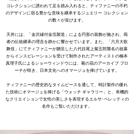
コレクションに誘われて足を踏み入れると、ティファニーの不朽
のデザインに宿る豊かな意味を継承するジュエリー コレクション
の数々が並びます。
天井には、「金沢縁付金箔製造」による円形の装飾が施され、両
者の伝統継承の理念を静かに響かせています。また、「六月大歌
舞伎」にてティファニーが贈呈した八代目尾上菊五郎襲名の祝幕
からインスピレーションを受けて制作されたアーティストの楠本
真理子氏によるショーウィンドウには、菊の花のアーカイブ ブロ
ーチが咲き、日本文化へのオマージュを捧げています。
ティファニーの歴史的なタイムピースを通して、時計製作の優れ
た技術にオマージュを捧げる「ウォッチ ギャラリー」と、有機的
なクリエイションで女性の美しさを表現するエルサ･ペレッティの
名作もご覧いただけます。