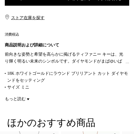
ショッピングバッグに入れる
ストア在庫を探す​​
消費税込
商品説明および詳細について
前向きな姿勢と希望を高らかに掲げるティファニー キーは、光
り輝く明るい未来のシンボルです。ダイヤモンドがまばゆいば
かりの気品を添えます。
18K ホワイトゴールドにラウンド ブリリアント カット ダイヤモ
ンドをセッティング
サイズ ミニ
長さ 1"（約 2.5cm）
もっと読む
ダイヤモンド 合計 0.1カラット
チェーンは別売り
商品番号:62866845
ほかのおすすめ商品