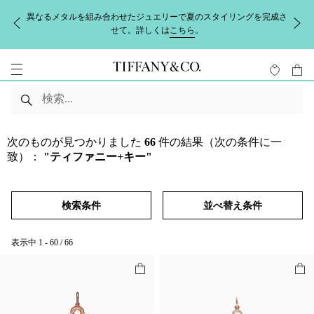
異なるメタルを組み合わせたジュエリーで夏のスタイリングを完成さ
せて。詳しくは
こちら
。
次のものが見つかりました
66
件の結果（次の条件に一
致）：
"ティファニー+キー"
検索条件
並べ替え条件
表示中
1
-
60
/
66