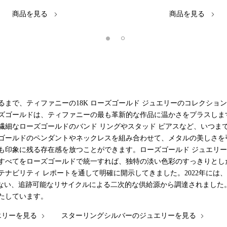
商品を見る
商品を見る
まで、ティファニーの18K ローズゴールド ジュエリーのコレクショ
ズゴールドは、ティファニーの最も革新的な作品に温かさをプラスしま
繊細なローズゴールドのバンド リングやスタッド ピアスなど、いつま
ゴールドのペンダントやネックレスを組み合わせて、メタルの美しさを
も印象に残る存在感を放つことができます。ローズゴールド ジュエリ
すべてをローズゴールドで統一すれば、独特の淡い色彩のすっきりとし
ナビリティ レポートを通して明確に開示してきました。2022年には
いない、追跡可能なリサイクルによる二次的な供給源から調達されました
たしています。
エリーを見る
スターリングシルバーのジュエリーを見る