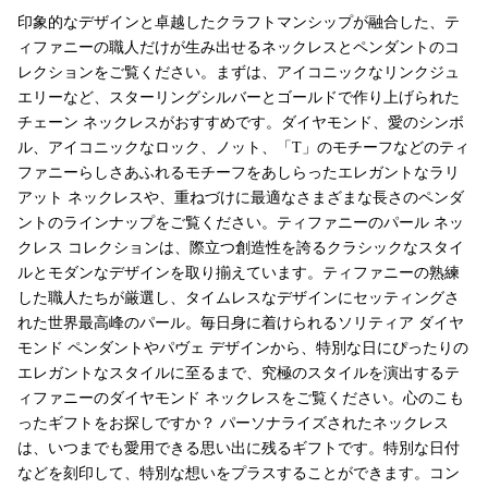
印象的なデザインと卓越したクラフトマンシップが融合した、テ
ィファニーの職人だけが生み出せるネックレスとペンダントのコ
レクションをご覧ください。まずは、アイコニックなリンクジュ
エリーなど、スターリングシルバーとゴールドで作り上げられた
チェーン ネックレスがおすすめです。ダイヤモンド、愛のシンボ
ル、アイコニックなロック、ノット、「T」のモチーフなどのティ
ファニーらしさあふれるモチーフをあしらったエレガントなラリ
アット ネックレスや、重ねづけに最適なさまざまな長さのペンダ
ントのラインナップをご覧ください。ティファニーのパール ネッ
クレス コレクションは、際立つ創造性を誇るクラシックなスタイ
ルとモダンなデザインを取り揃えています。ティファニーの熟練
した職人たちが厳選し、タイムレスなデザインにセッティングさ
れた世界最高峰のパール。毎日身に着けられるソリティア ダイヤ
モンド ペンダントやパヴェ デザインから、特別な日にぴったりの
エレガントなスタイルに至るまで、究極のスタイルを演出するテ
ィファニーのダイヤモンド ネックレスをご覧ください。心のこも
ったギフトをお探しですか？ パーソナライズされたネックレス
は、いつまでも愛用できる思い出に残るギフトです。特別な日付
などを刻印して、特別な想いをプラスすることができます。コン