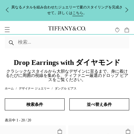
異なるメタルを組み合わせたジュエリーで夏のスタイリングを完成さ
せて。詳しくは
こちら
。
Drop Earrings with ダイヤモンド
クラシックなスタイルから大胆なデザインに至るまで、身に着け
るたびに周囲の視線を集める、ティファニー厳選のドロップ ピア
スをご覧ください。
ホーム
デザイナー ジュエリー
ダングル ピアス
検索条件
並べ替え条件
表示中
1
-
20
/
20