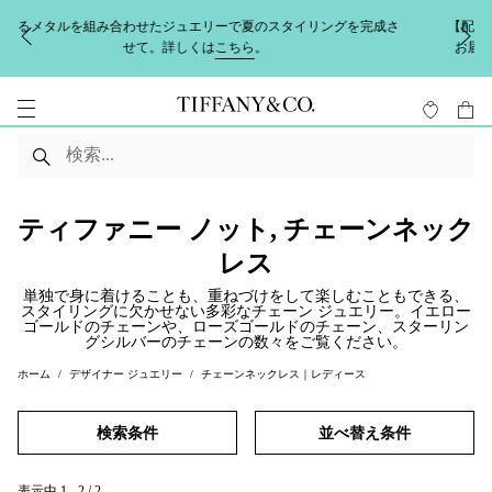
たジュエリーで夏のスタイリングを完成さ
【配送に関するお知らせ】地震
。詳しくは
こちら
。
お届けに遅延の可能性がござい
ティファニー ノット, チェーンネック
レス
単独で身に着けることも、重ねづけをして楽しむこともできる、
スタイリングに欠かせない多彩なチェーン ジュエリー。イエロー
ゴールドのチェーンや、ローズゴールドのチェーン、スターリン
グシルバーのチェーンの数々をご覧ください。
ホーム
デザイナー ジュエリー
チェーンネックレス｜レディース
検索条件
並べ替え条件
表示中
1
-
2
/
2