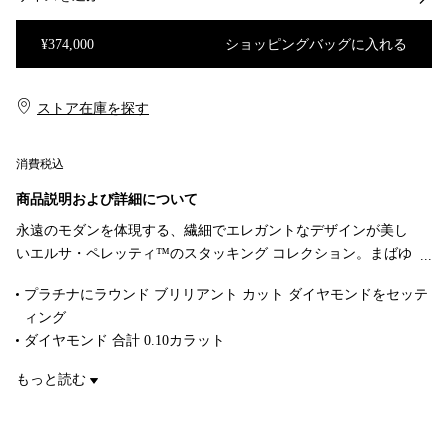
¥374,000
ショッピングバッグに入れる
ショッピングバッグに入れる
ストア在庫を探す​​
消費税込
商品説明および詳細について
永遠のモダンを体現する、繊細でエレガントなデザインが美し
いエルサ・ペレッティ™のスタッキング コレクション。まばゆ
く煌めくダイヤモンドが、時代を超えたクラシカルなスタイル
プラチナにラウンド ブリリアント カット ダイヤモンドをセッテ
を美しく輝かせます。
ィング
ダイヤモンド 合計 0.10カラット
Original designs copyrighted by Elsa Peretti.
もっと読む
商品番号:60017151