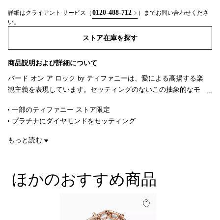
0120-488-712
詳細はクライアント サービス（
）までお問い合わせくださ
い。
ストア在庫を探す​​
商品説明および詳細について
バード オン ア ロック by ティファニーは、愛による高揚する楽
観主義を表現しています。セッティングのないこの抽象的なモ
チーフは、風に吹かれたか翼のような純粋さを表現していま
一部のティファニー ストア限定
す。特別なハイジュエリー技術を用いて精巧に作り上げられ
プラチナにダイヤモンドをセッティング
た、光り輝くプラチナのコンバーチブル ピアス。大胆な彫刻の
長さ 2インチ（約 5.1cm）
ような羽根があしらわれています。どのデザインも、自然界の
もっと読む
ダイヤモンド 合計 2.46カラット
優美な動きを捉え、ダイヤモンドと貴金属の繊細なバランスで
商品番号:75366388
生き生きとしています。このモチーフは、ジャン・シュランバ
ージェのオリジナルの「バード オン ア ロック」ブローチのア
ほかのおすすめ商品
バンギャルドな芸術性を取り入れ、大胆で質感のあるアイテム
へと昇華させています。