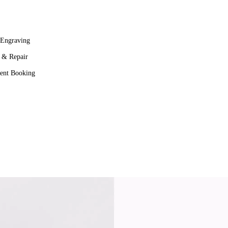
 Engraving
g & Repair
ent Booking