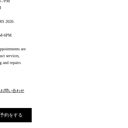
M-7PM
M
S 2026:
AM-6PM.
appointments are
uct services,
g and repairs.
のお問い合わせ
予約をする