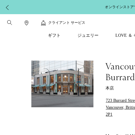
お包みいたします。詳細は
こちら
｜配送料と返品無料
クライアント サービス
ギフト
ジュエリー
LOVE 
Vancouv
Burrard
本店
723 Burrard Stre
Vancouver, Brit
2P1