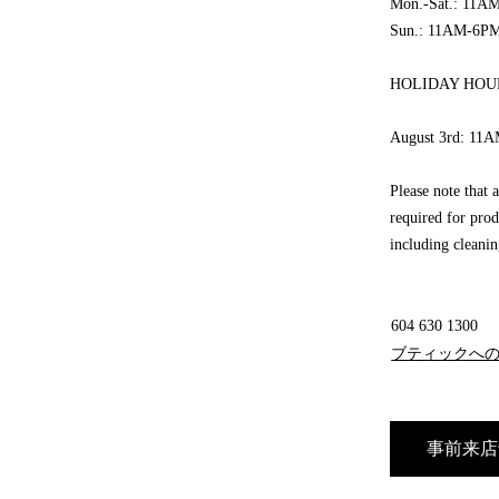
Mon.-Sat.: 11A
Sun.: 11AM-6P
HOLIDAY HOUR
August 3rd: 11
Please note that 
required for prod
including cleanin
604 630 1300
ブティックへ
事前来店