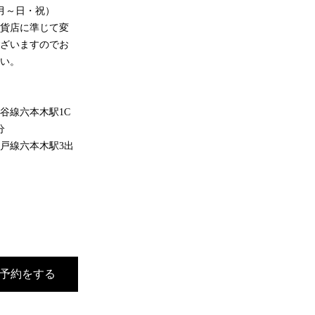
00（月～日・祝）
百貨店に準じて変
ございますのでお
さい。
谷線六本木駅1C
分
戸線六本木駅3出
分
予約をする