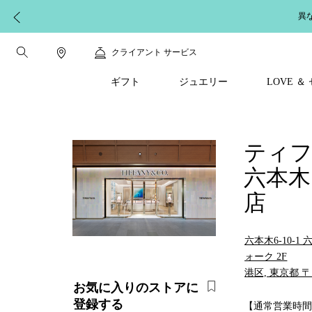
異
クライアント サービス
ギフト
ジュエリー
LOVE 
ティ
六本木
店
六本木6-10-
ォーク 2F
港区, 東京都 〒1
お気に入りのストアに
登録する
【通常営業時