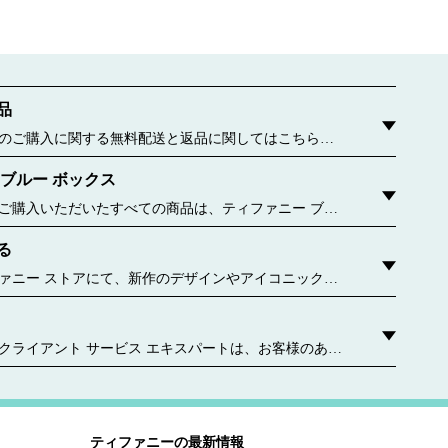
品
のご購入に関する無料配送と返品に関してはこちらを
 ブルー ボックス
ご購入いただいたすべての商品は、ティファニー ブル
包んでお届けいたします。この有名なパッケージが誕生
る
6年に遡ります。今ではすべてのブルー ボックスおよびブ
、持続可能な材料や再生紙から作られています。 詳しく
ァニー ストアにて、新作のデザインやアイコニックな
どをご覧ください。 お近くのティファニー ストアはこ
クライアント サービス エキスパートは、お客様のあら
わせてパーソナライズされたサービスをご提供しま
ご相談や、ギフト選び、お気軽な個別のアポイントメ
手入れや修理サービスなど、担当者がいつでもお手伝
 お問い合わせください
ティファニーの最新情報