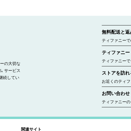
無料配送と返
ティファニーで
ご覧ください。
ティファニー
ティファニーで
リーの大切な
ー ボックスに
ム サービス
ストアを訪れ
したのは188
継続してい
ルー バッグが
お近くのティフ
見る
コレクションな
お問い合わせ
ちら
ティファニーの
ゆるニーズに合
す。婚約指輪の
ント、商品のお
いいたします。
関連サイト