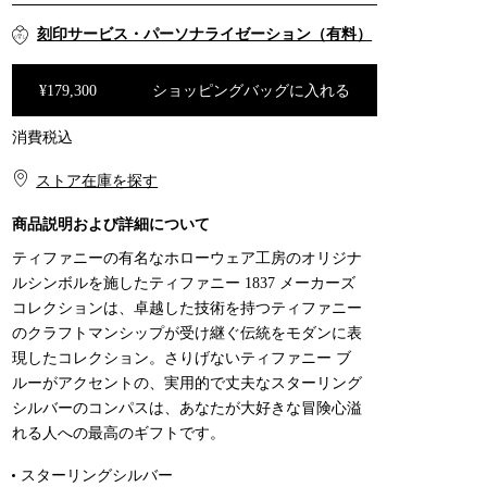
刻印サービス・パーソナライゼーション（有料）
¥179,300
ショッピングバッグに入れる
消費税込
ショッピングバッグに入れる
ストア在庫を探す​​
商品説明および詳細について
ティファニーの有名なホローウェア工房のオリジナ
ルシンボルを施したティファニー 1837 メーカーズ
コレクションは、卓越した技術を持つティファニー
のクラフトマンシップが受け継ぐ伝統をモダンに表
現したコレクション。さりげないティファニー ブ
ルーがアクセントの、実用的で丈夫なスターリング
シルバーのコンパスは、あなたが大好きな冒険心溢
れる人への最高のギフトです。
スターリングシルバー