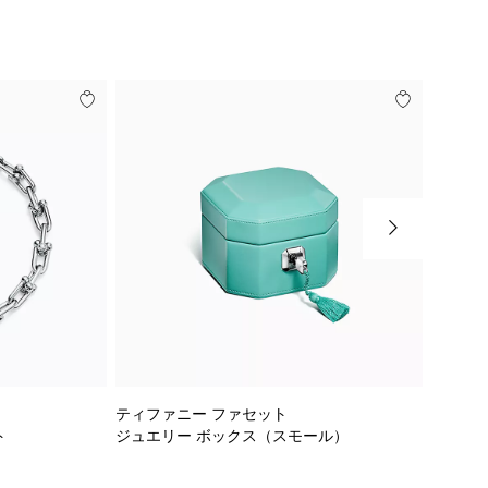
ティファニー ファセット
18K 
ト
ジュエリー ボックス（スモール）