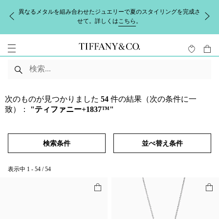
ジュエリーで夏のスタイリングを完成さ
【配送に関するお知らせ】地震の
詳しくは
こちら
。
お届けに遅延の可能性がございま
い
次のものが見つかりました
54
件の結果（次の条件に一
致）：
"ティファニー+1837™"
検索条件
並べ替え条件
表示中
1
-
54
/
54