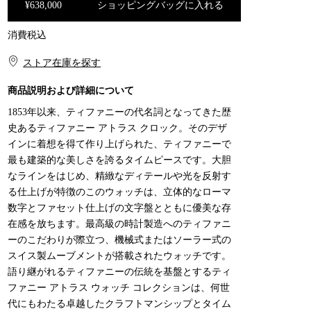
¥638,000
ショッピングバッグに入れる
消費税込
ショッピングバッグに入れる
ストア在庫を探す​​
商品説明および詳細について
1853年以来、ティファニーの代名詞となってきた歴
史あるティファニー アトラス クロック。そのデザ
インに着想を得て作り上げられた、ティファニーで
最も建築的な美しさを誇るタイムピースです。大胆
なラインをはじめ、精緻なディテールや光を反射す
る仕上げが特徴のこのウォッチは、立体的なローマ
数字とファセット仕上げの文字盤とともに優美な存
在感を放ちます。最高級の時計製造へのティファニ
ーのこだわりが際立つ、機械式またはソーラー式の
スイス製ムーブメントが搭載されたウォッチです。
語り継がれるティファニーの伝統を基盤とするティ
ファニー アトラス ウォッチ コレクションは、何世
代にもわたる卓越したクラフトマンシップとタイム