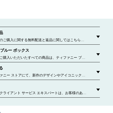
品
のご購入に関する無料配送と返品に関してはこちらを
 ブルー ボックス
ご購入いただいたすべての商品は、ティファニー ブル
包んでお届けいたします。この有名なパッケージが誕生
る
6年に遡ります。今ではすべてのブルー ボックスおよびブ
、持続可能な材料や再生紙から作られています。 詳しく
ァニー ストアにて、新作のデザインやアイコニックな
どをご覧ください。 お近くのティファニー ストアはこ
クライアント サービス エキスパートは、お客様のあら
わせてパーソナライズされたサービスをご提供しま
ご相談や、ギフト選び、お気軽な個別のアポイントメ
手入れや修理サービスなど、担当者がいつでもお手伝