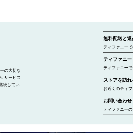
無料配送と返
ティファニーで
ご覧ください。
ティファニー
ティファニーで
リーの大切な
ー ボックスに
ム サービス
ストアを訪れ
したのは188
継続してい
ルー バッグが
お近くのティフ
見る
コレクションな
お問い合わせ
ちら
ティファニーの
ゆるニーズに合
す。婚約指輪の
ント、商品のお