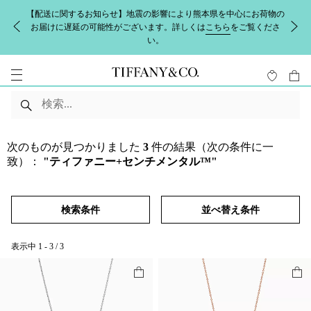
【配送に関するお知らせ】地震の影響により熊本県を中心にお荷物の
お届けに遅延の可能性がございます。詳しくは
こちら
をご覧くださ
い。
次のものが見つかりました
3
件の結果（次の条件に一
致）：
"ティファニー+センチメンタル™"
検索条件
並べ替え条件
表示中
1
-
3
/
3