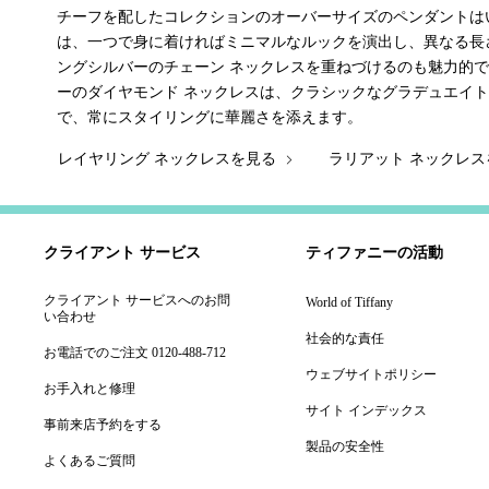
チーフを配したコレクションのオーバーサイズのペンダントは
は、一つで身に着ければミニマルなルックを演出し、異なる長
ングシルバーのチェーン ネックレスを重ねづけるのも魅力的
ーのダイヤモンド ネックレスは、クラシックなグラデュエイ
で、常にスタイリングに華麗さを添えます。
レイヤリング ネックレスを見る
ラリアット ネックレ
クライアント サービス
ティファニーの活動
クライアント サービスへのお問
World of Tiffany
い合わせ
社会的な責任
お電話でのご注文 0120-488-712
ウェブサイトポリシー
お手入れと修理
サイト インデックス
事前来店予約をする
製品の安全性
よくあるご質問