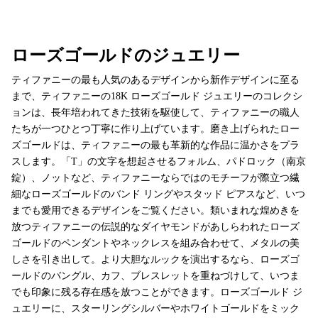
ローズゴールドのジュエリー
ティファニーの最も人気のあるデザインから新作デザインに至る
まで、ティファニーの18K ローズゴールド ジュエリーのコレクシ
ョンは、長年培われてきた技術を駆使して、ティファニーの職人
たちが一つひとつ丁寧に作り上げています。磨き上げられたロー
ズゴールドは、ティファニーの最も革新的な作品に温かさをプラ
スします。「T」の文字を想起させるフォルム、パドロック（南京
錠）、ノットなど、ティファニーならではのモチーフが際立つ繊
細なローズゴールドのバンド リングやスタッド ピアスなど、いつ
までも愛用できるデザインをご覧ください。類いまれな煌めきを
放つティファニーの伝説的なダイヤモンドがあしらわれたローズ
ゴールドのペンダントやネックレスを組み合わせて、メタルの美
しさを引き出して。より大胆なルックを演出するなら、ローズゴ
ールドのバングル、カフ、ブレスレットを重ねづけして、いつま
でも印象に残る存在感を放つことができます。ローズゴールド ジ
ュエリーに、スターリングシルバーやホワイトゴールドをミック