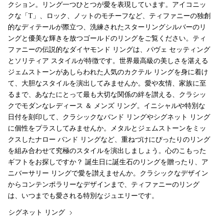
クション。リング一つひとつが愛を表現しています。アイコニッ
クな「T」、ロック、ノットのモチーフなど、ティファニーの独創
的なディテールが際立つ、洗練されたスターリングシルバーのリ
ングと優美な輝きを放つゴールドのリングをご覧ください。ティ
ファニーの伝説的なダイヤモンド リングは、パヴェ セッティング
とソリティア スタイルが特徴です。世界最高級の美しさを湛える
ジェムストーンがあしらわれた人気のカクテル リングを身に着け
て、大胆なスタイルを演出してみませんか。愛や友情、家族に至
るまで、あなたにとって最も大切な関係の絆を讃える、クラシッ
クでモダンなレディース ＆ メンズ リング。イニシャルや特別な
日付を刻印して、クラシックなバンド リングやシグネット リング
に個性をプラスしてみませんか。メタルとジェムストーンをミッ
クスしたナロー バンド リングなど、重ねづけにぴったりのリング
を組み合わせて究極のスタイルを演出しましょう。心のこもった
ギフトをお探しですか？ 誕生日に誕生石のリングを贈ったり、ア
ニバーサリー リングで愛を讃えませんか。クラシックなデザイン
からコンテンポラリーなデザインまで、ティファニーのリング
は、いつまでも愛される特別なジュエリーです。
シグネット リング