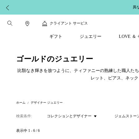
異
クライアント サービス
ギフト
ジュエリー
LOVE 
ゴールドのジュエリー
比類なき輝きを放つように、ティファニーの熟練した職人たち
レット、ピアス、ネック
ホーム
デザイナー ジュエリー
検索条件
コレクションとデザイナー
ジェムストー
表示中
1
-
6
/
6