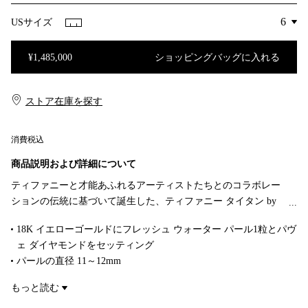
USサイズ
¥1,485,000
ショッピングバッグに入れる
ショッピングバッグに入れる
ストア在庫を探す​​
消費税込
商品説明および詳細について
ティファニーと才能あふれるアーティストたちとのコラボレー
ションの伝統に基づいて誕生した、ティファニー タイタン by
ファレル・ウィリアムス。反逆的な創造性を体現したコレクシ
18K イエローゴールドにフレッシュ ウォーター パール1粒とパヴ
ョンです。これらのデザインは、ギリシャ神話の海神ポセイド
ェ ダイヤモンドをセッティング
ンが持つトライデント（三叉槍）に着想を得ています。18K ゴ
パールの直径 11～12mm
ールドで作り上げられた鋭い槍形のモチーフがラージ サイズの
ダイヤモンド 合計 0.12カラット
パールの両側にあしらわれ、リバースセット ダイヤモンドにあ
もっと読む
商品番号:73582377
らゆる角度から注がれる光が眩い輝きを最大限に引き出しま