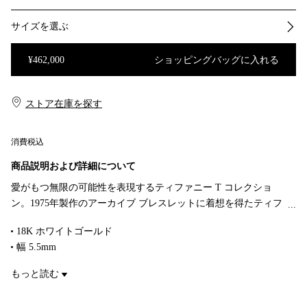
サイズを選ぶ
¥462,000
ショッピングバッグに入れる
ショッピングバッグに入れる
ストア在庫を探す​​
消費税込
商品説明および詳細について
愛がもつ無限の可能性を表現するティファニー T コレクショ
ン。1975年製作のアーカイブ ブレスレットに着想を得たティフ
ァニー Tは、ティファニーを象徴するモチーフと、創設者であ
18K ホワイトゴールド
るチャールズ・ルイス・ティファニーが希望と可能性の地であ
幅 5.5mm
ると考えたニューヨークの精神にオマージュを捧げています。
18K ホワイトゴールドには、輝きを保つためにロジウム コーテ
大胆な「T」のパターンを交互に織り成す、繊細に絡み合ったリ
もっと読む
ィングが施されています
ンクが特徴のリングです。
商品番号:62509244