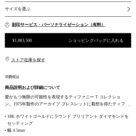
サイズを選ぶ
刻印サービス・パーソナライゼーション（有料）
¥1,083,500
ショッピングバッグに入れる
ショッピングバッグに入れる
ストア在庫を探す​​
消費税込
商品説明および詳細について
愛がもつ無限の可能性を表現するティファニー T コレクショ
ン。1975年製作のアーカイブ ブレスレットに着想を得たティフ
ァニー Tは、ティファニーを象徴するモチーフと、創設者であ
18K ホワイトゴールドにラウンド ブリリアント ダイヤモンドを
るチャールズ・ルイス・ティファニーが希望と可能性の地であ
セッティング
ると考えたニューヨークの精神にオマージュを捧げています。
幅 4.5mm
片側に施されたきらめくパヴェ ダイヤモンドが、リングに優美