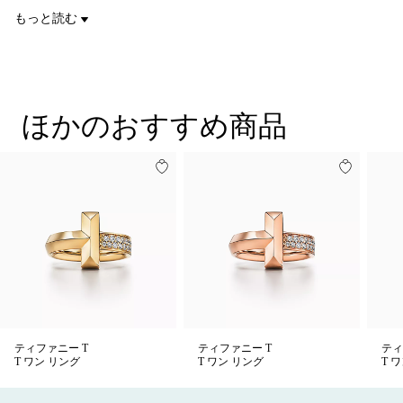
ダイヤモンド 合計 0.21カラット
な輝きを添えるデザイン。このリングを、バラエティ豊富なテ
もっと読む
18K ホワイトゴールドには、輝きを保つためにロジウム コーテ
ィファニーの18K ホワイトゴールドのジュエリーや、お持ちの
ィングが施されています
メタル アイテムと組み合わせることで大胆なルックをお楽しみ
商品番号:68172063
いただけます。
ほかのおすすめ商品
ティファニー T
ティファニー T
ティ
T ワン リング
T ワン リング
T 