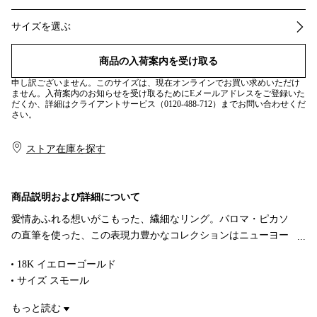
サイズを選ぶ
商品の入荷案内を受け取る
申し訳ございません。このサイズは、現在オンラインでお買い求めいただけ
ません。入荷案内のお知らせを受け取るためにEメールアドレスをご登録いた
だくか、詳細はクライアントサービス（0120-488-712）までお問い合わせくだ
さい。
ストア在庫を探す​​
商品説明および詳細について
愛情あふれる想いがこもった、繊細なリング。パロマ・ピカソ
の直筆を使った、この表現力豊かなコレクションはニューヨー
クの建物の落書きにインスピレーションを得ています。異なる
18K イエローゴールド
メタルで作り上げられたパロマ・ピカソ™ リングと組み合わせ
サイズ スモール
て、存在感を放つ大胆なスタイルに仕上げてみませんか。
Original designs copyrighted by Paloma Picasso
もっと読む
商品番号:60571716