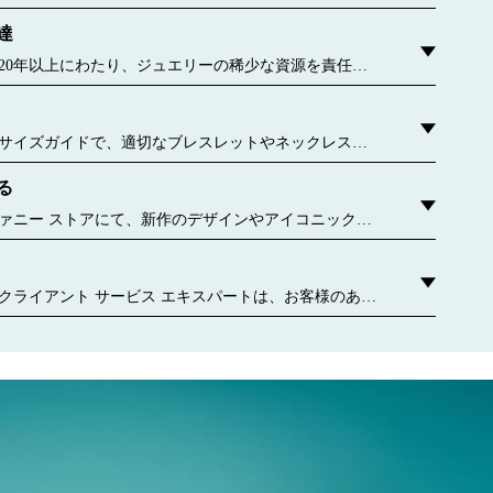
包んでお届けいたします。この有名なパッケージが誕生
達
6年に遡ります。今ではすべてのブルー ボックスおよびブ
、持続可能な材料や再生紙から作られています。 詳しく
20年以上にわたり、ジュエリーの稀少な資源を責任を
ことに専念してきました。 詳しく見る
サイズガイドで、適切なブレスレットやネックレス、
をご確認ください。
る
uthoredContent.sizeGuideDefaultCategoryName='rings';if(!window.dataLayer.
authoredContent.ringsSizeGuideExperienc
ァニー ストアにて、新作のデザインやアイコニックな
どをご覧ください。 お近くのティファニー ストアはこ
クライアント サービス エキスパートは、お客様のあら
わせてパーソナライズされたサービスをご提供しま
ご相談や、ギフト選び、お気軽な個別のアポイントメ
手入れや修理サービスなど、担当者がいつでもお手伝
 お問い合わせください