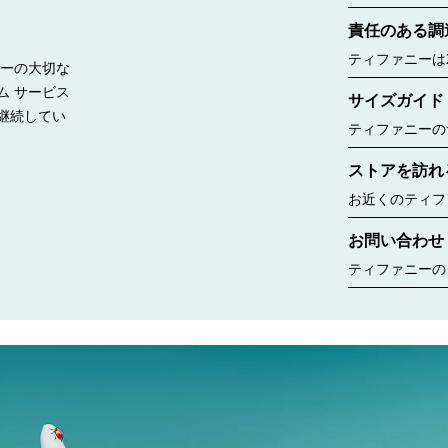
ー ボックスに
責任のある調
したのは188
ルー バッグが
ティファニーは
リーの大切な
見る
持って調達する
ム サービス
サイズガイド
継続してい
ティファニーの
リングのサイズ
ストアを訪れ
window.tiffany.a
{window.tiffany.
お近くのティフ
コレクションな
お問い合わせ
ちら
ティファニーの
ゆるニーズに合
す。婚約指輪の
ント、商品のお
いいたします。