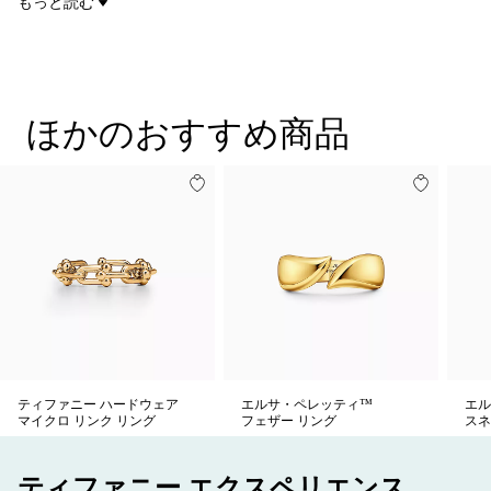
もっと読む
商品番号:74239803
ことも、オープン ハート ペンダントと組み合わせて存在感を放
つこともできる、18K イエローゴールドのリングです。
ほかのおすすめ商品
ティファニー ハードウェア
エルサ・ペレッティ™
エル
マイクロ リンク リング
フェザー リング
スネ
ティファニー エクスペリエンス