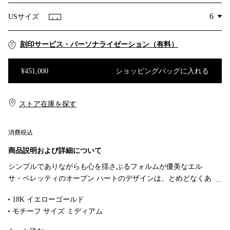
USサイズ
刻印サービス・パーソナライゼーション（有料）
¥451,000
ショッピングバッグに入れる
ショッピングバッグに入れる
ストア在庫を探す​​
消費税込
商品説明および詳細について
シンプルでありながらも心を揺さぶるフォルムが優美なエル
サ・ペレッティのオープン ハートのデザインは、とめどなくあ
ふれる愛を表現しています。クラフトマンシップとフォルムに
18K イエローゴールド
対するペレッティのこだわりの証しであるこのコレクションで
モチーフ サイズ ミディアム
は、ハートという感傷的で普遍的なシンボルを、有機的で彫刻
Original designs copyrighted by the Nando and Elsa Peretti Foundation
的なアプローチを通して再解釈しています。一つで身に着ける