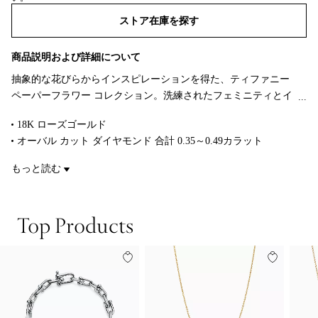
ストア在庫を探す​​
商品説明および詳細について
抽象的な花びらからインスピレーションを得た、ティファニー
ペーパーフラワー コレクション。洗練されたフェミニティとイ
ンダストリアルなモダンさが見事なハーモニーを奏でるコレク
18K ローズゴールド
ションです。最高基準のクラフトマンシップと自然の美が発揮
オーバル カット ダイヤモンド 合計 0.35～0.49カラット
された、ダイヤモンドがきらめく蛍のペンダントです。
ラウンド ブリリアント カット ダイヤモンド 合計 0.14カラット
もっと読む
サイズ ミディアム
カラー、カラット、在庫状況により価格が変動することがありま
す。
Top Products
商品番号:66880729