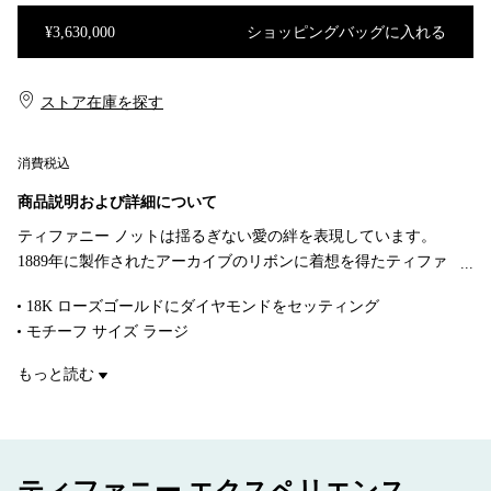
¥3,630,000
ショッピングバッグに入れる
ショッピングバッグに入れる
ストア在庫を探す​​
消費税込
商品説明および詳細について
ティファニー ノットは揺るぎない愛の絆を表現しています。
1889年に製作されたアーカイブのリボンに着想を得たティファ
ニー ノットは、人生において永遠に紡がれる絆の象徴であり、
18K ローズゴールドにダイヤモンドをセッティング
一人ひとりの大切なつながりを体現しています。艶やかな18K
モチーフ サイズ ラージ
ローズゴールドで作り上げられたペンダントは、手作業でひと
チェーンの長さ 28～30インチ（約 71.1cm～76.2cm）調節可能
きわ美しい光沢に磨き上げられています。ティファニーの厳格
もっと読む
ダイヤモンド 合計 1.70カラット
な基準を満たすために厳選された一つひとつのラウンド ブリリ
商品番号:72984153
アント ダイヤモンドは、輝きを最大限に引き出すために手作業
で精巧な角度にセッティングされています。一つで身に着ける
ことも、クラシックなシェイプのペンダントとの独創性にあふ
ティファニー エクスペリエンス
れた組み合わせを楽しむこともできるデザインです。