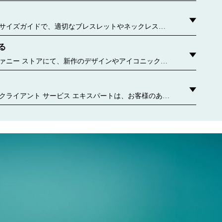
ことに専念してきました。 詳しく見る
サイズガイドで、適切なブレスレットやネックレス、
をご確認ください。
る
uthoredContent.sizeGuideDefaultCategoryName='rings';if(!window.dataLayer.
authoredContent.ringsSizeGuideExperienc
ァニー ストアにて、新作のデザインやアイコニックな
どをご覧ください。 お近くのティファニー ストアはこ
クライアント サービス エキスパートは、お客様のあら
わせてパーソナライズされたサービスをご提供しま
ご相談や、ギフト選び、お気軽な個別のアポイントメ
手入れや修理サービスなど、担当者がいつでもお手伝
 お問い合わせください