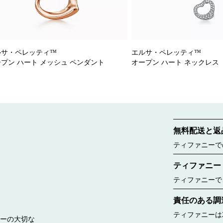
ルサ・ペレッティ™
エルサ・ペレッティ™
プン ハート メッシュ ペンダント
オープン ハート ネックレス
無料配送と返
ティファニーで
ご覧ください。
ティファニー
ティファニーで
ー ボックスに
責任のある調
したのは188
ルー バッグが
ティファニーは
リーの大切な