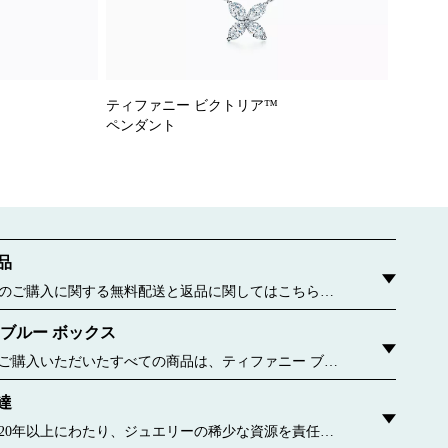
ティファニー ビクトリア™
ペンダント
品
のご購入に関する無料配送と返品に関してはこちらを
 ブルー ボックス
ご購入いただいたすべての商品は、ティファニー ブル
包んでお届けいたします。この有名なパッケージが誕生
達
6年に遡ります。今ではすべてのブルー ボックスおよびブ
、持続可能な材料や再生紙から作られています。 詳しく
20年以上にわたり、ジュエリーの稀少な資源を責任を