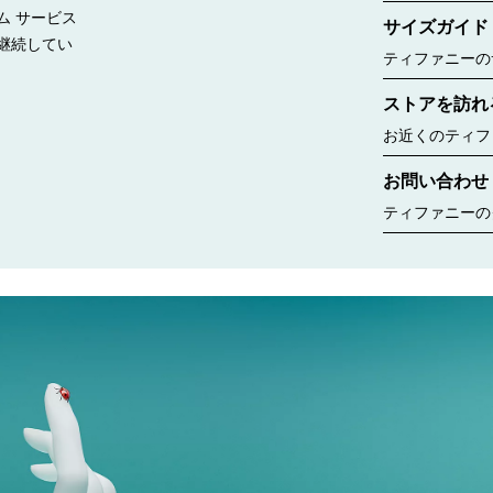
見る
持って調達する
ム サービス
サイズガイド
継続してい
ティファニーの
リングのサイズ
ストアを訪れ
window.tiffany.a
{window.tiffany.
お近くのティフ
コレクションな
お問い合わせ
ちら
ティファニーの
ゆるニーズに合
す。婚約指輪の
ント、商品のお
いいたします。