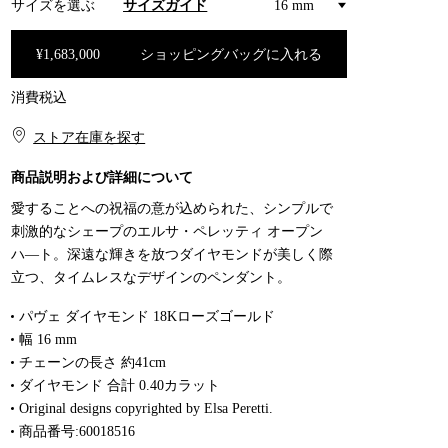
サイズを選ぶ
サイズガイド
16 mm
¥1,683,000
ショッピングバッグに入れる
消費税込
ショッピングバッグに入れる
ストア在庫を探す​​
商品説明および詳細について
愛することへの祝福の意が込められた、シンプルで
刺激的なシェープのエルサ・ペレッティ オープン
ハ―ト。深遠な輝きを放つダイヤモンドが美しく際
立つ、タイムレスなデザインのペンダント。
パヴェ ダイヤモンド 18Kローズゴールド
幅 16 mm
チェーンの長さ 約41cm
ダイヤモンド 合計 0.40カラット
Original designs copyrighted by Elsa Peretti.
商品番号:60018516