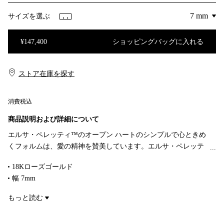
サイズを選ぶ
¥147,400
ショッピングバッグに入れる
ショッピングバッグに入れる
ストア在庫を探す​​
消費税込
商品説明および詳細について
エルサ・ペレッティ™のオープン ハートのシンプルで心ときめ
くフォルムは、愛の精神を賛美しています。エルサ・ペレッテ
ィを代表するエレガントなスタイルのペンダントです。
18Kローズゴールド
幅 7mm
チェーンの長さ 16” (約41cm)
もっと読む
Original designs copyrighted by Elsa Peretti
商品番号:60957428