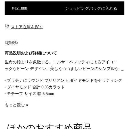
¥451,000
ショッピングバッグに入れる
ショッピングバッグに入れる
ストア在庫を探す​​
消費税込
商品説明および詳細について
生命の始まりを象徴する、エルサ・ペレッティによるアイコニ
ックなビーン デザイン。美しくつつましいビーンのシンプルな
シェイプや、その自然でなめらかな輪郭に、彼女は常に魅了さ
プラチナにラウンド ブリリアント ダイヤモンドをセッティング
れました。触れずにはいられないオブジェを生み出すペレッテ
ダイヤモンド 合計 0.05カラット
ィならではの才能を体現した、自然特有の美しさを思い出させ
モチーフ サイズ 幅 6.5mm
てくれる、彫刻的で有機的なコレクションです。
チェーンの長さ 16～18インチ（約 40.6～45.7cm）調節可能
もっと読む
Original designs copyrighted by the Nando and Elsa Peretti Foundation
商品番号:73414547
ほかのおすすめ商品