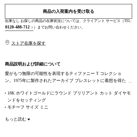
商品の入荷案内を受け取る
在庫なし お探しの商品の在庫状況については、クライアント サービス（TEL:
0120-488-712
）までお問い合わせください。
ストア在庫を探す​​
商品説明および詳細について
愛がもつ無限の可能性を表現するティファニー T コレクショ
ン。1975年に製作されたアーカイブ ブレスレットに着想を得た
ティファニー Tは、ティファニーを象徴するモチーフと、創設
18K ホワイトゴールドにラウンド ブリリアント カット ダイヤモ
者であるチャールズ・ルイス・ティファニーが希望と可能性の
ンドをセッティング
地であると考えたニューヨークの精神にオマージュを捧げてい
モチーフ サイズ ミニ
ます。ティファニーのデザイナーたちによって直線的な「T」の
合計 0.06カラット
文字にシンプルなひねりが加えられ、世界共通の幸福のシンボ
もっと読む
商品番号:60150739
ルであるスマイルの形に生まれ変わりました。煌めくダイヤモ
ンドのアクセントが際立つ、エレガントで遊び心あふれる18K
ホワイトゴールドのピアスです。