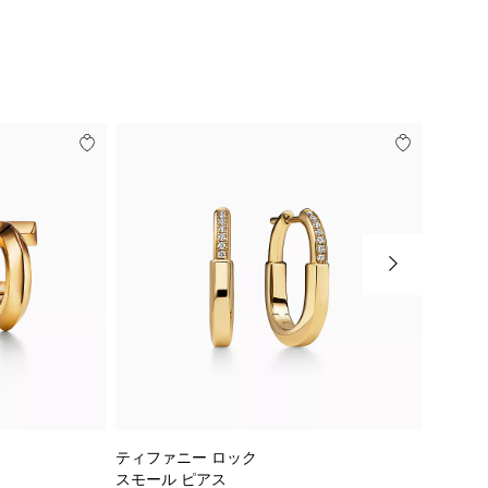
ティファニー ロック
ティファ
スモール ピアス
スモール