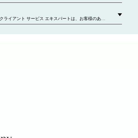
どをご覧ください。 お近くのティファニー ストアはこ
クライアント サービス エキスパートは、お客様のあら
わせてパーソナライズされたサービスをご提供しま
ご相談や、ギフト選び、お気軽な個別のアポイントメ
手入れや修理サービスなど、担当者がいつでもお手伝
 お問い合わせください
any