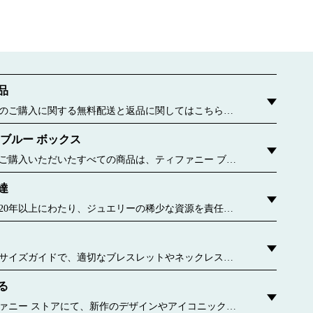
品
のご購入に関する無料配送と返品に関してはこちらを
 ブルー ボックス
ご購入いただいたすべての商品は、ティファニー ブル
包んでお届けいたします。この有名なパッケージが誕生
達
6年に遡ります。今ではすべてのブルー ボックスおよびブ
、持続可能な材料や再生紙から作られています。 詳しく
20年以上にわたり、ジュエリーの稀少な資源を責任を
ことに専念してきました。 詳しく見る
サイズガイドで、適切なブレスレットやネックレス、
をご確認ください。
る
uthoredContent.sizeGuideDefaultCategoryName='rings';if(!window.dataLayer.
authoredContent.ringsSizeGuideExperienc
ァニー ストアにて、新作のデザインやアイコニックな