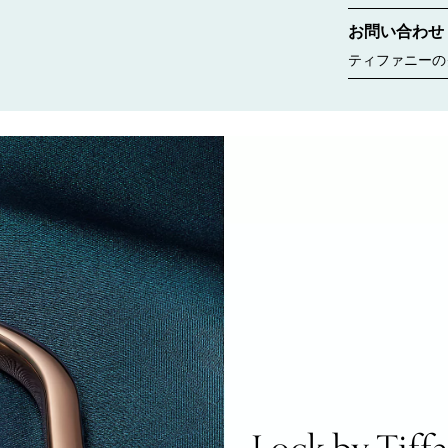
コレクションな
お問い合わせ
ちら
ティファニーの
ゆるニーズに合
す。婚約指輪の
ント、商品のお
いいたします。
Lock by Tiff