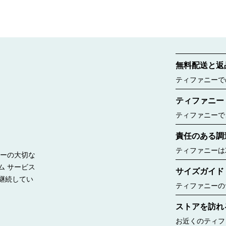
無料配送と返
ティファニーで
ご覧ください。
ティファニー
ティファニーで
ー ボックスに
責任のある調
したのは188
ルー バッグが
ティファニーは
リーの大切な
見る
持って調達する
ム サービス
サイズガイド
継続してい
ティファニーの
リングのサイズ
ストアを訪れ
window.tiffany.a
{window.tiffany.
お近くのティフ