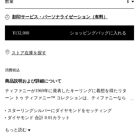
数量
刻印サービス・パーソナライゼーション（有料）
¥132,000
ショッピングバッグに入れる
ショッピングバッグに入れる
ストア在庫を探す​​
消費税込
商品説明および詳細について
ティファニーが1969年に発表したキーリングに着想を得たリタ
ーン トゥ ティファニー™ コレクションは、ティファニーなら
ではの象徴的なモチーフで知られています。アイコニックなハ
スターリングシルバーにダイヤモンドをセッティング
ート タグと精巧に作り上げられたフープを組み合わせた、艶や
ダイヤモンド 合計 0.01カラット
かなスターリングシルバーのピアス。それぞれのハート タグに
モチーフ サイズ ミニ
は光り輝く1石のダイヤモンドが手作業でセッティングされてい
もっと読む
商品番号:69836402
ます。単独で身に着けても、小さなスタッドと組み合わせてひ