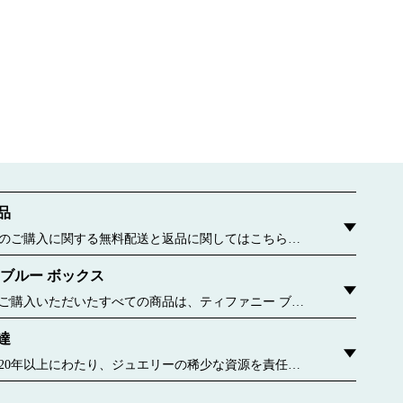
品
のご購入に関する無料配送と返品に関してはこちらを
 ブルー ボックス
ご購入いただいたすべての商品は、ティファニー ブル
包んでお届けいたします。この有名なパッケージが誕生
達
6年に遡ります。今ではすべてのブルー ボックスおよびブ
、持続可能な材料や再生紙から作られています。 詳しく
20年以上にわたり、ジュエリーの稀少な資源を責任を
ことに専念してきました。 詳しく見る