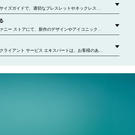
サイズガイドで、適切なブレスレットやネックレス、
をご確認ください。
る
uthoredContent.sizeGuideDefaultCategoryName='rings';if(!window.dataLayer.
authoredContent.ringsSizeGuideExperienc
ァニー ストアにて、新作のデザインやアイコニックな
どをご覧ください。 お近くのティファニー ストアはこ
クライアント サービス エキスパートは、お客様のあら
わせてパーソナライズされたサービスをご提供しま
ご相談や、ギフト選び、お気軽な個別のアポイントメ
手入れや修理サービスなど、担当者がいつでもお手伝
 お問い合わせください