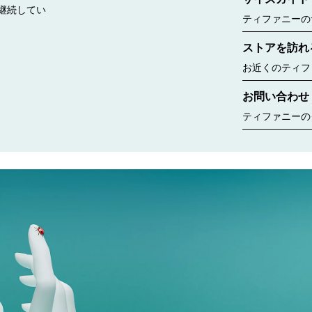
継続してい
ティファニーの
リングのサイズ
ストアを訪れ
window.tiffany.a
{window.tiffany.
お近くのティフ
コレクションな
お問い合わせ
ちら
ティファニーの
ゆるニーズに合
す。婚約指輪の
ント、商品のお
いいたします。