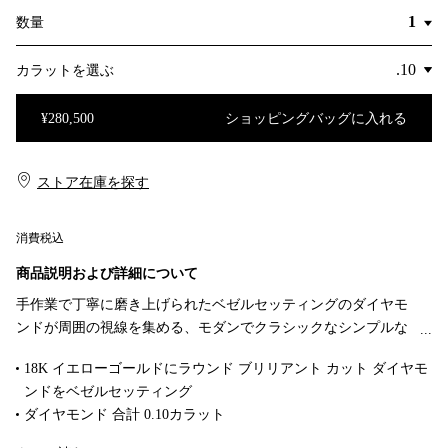
数量
カラットを選ぶ
¥280,500
ショッピングバッグに入れる
ショッピングバッグに入れる
ストア在庫を探す​​
消費税込
商品説明および詳細について
手作業で丁寧に磨き上げられたベゼルセッティングのダイヤモ
ンドが周囲の視線を集める、モダンでクラシックなシンプルな
デザインのピアス。ベゼルセッティングのストーンが特徴のエ
18K イエローゴールドにラウンド ブリリアント カット ダイヤモ
ルサ・ペレッティのダイヤモンド バイ ザ ヤード™ コレクショ
ンドをベゼルセッティング
ンは、女性のダイヤモンドの身に着け方を永遠に変えた画期的
ダイヤモンド 合計 0.10カラット
なコレクションです。単独で身につけても、存在感を放つドロ
Original designs copyrighted by Elsa Peretti
ップ ピアスと組み合わせて大胆なルックに仕上げても、多彩に